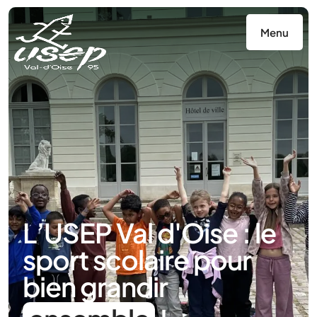
Panneau de gestion des cookies
Menu
L’USEP Val d'Oise : le
sport scolaire pour
bien grandir