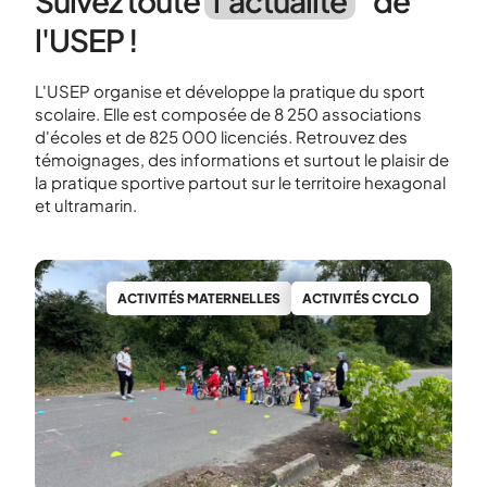
Suivez toute
l’actualité
de
l'USEP !
L'USEP organise et développe la pratique du sport
scolaire. Elle est composée de 8 250 associations
d'écoles et de 825 000 licenciés. Retrouvez des
témoignages, des informations et surtout le plaisir de
la pratique sportive partout sur le territoire hexagonal
et ultramarin.
MINUTE
O
ACTIVITÉS MATERNELLES
ACTIVITÉS CYCLO
P