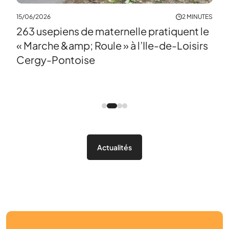
15/06/2026
2 MINUTES
263 usepiens de maternelle pratiquent le
« Marche &amp; Roule » à l’Ile-de-Loisirs
10/0
Cergy-Pontoise
Ren
Ce
Actualités